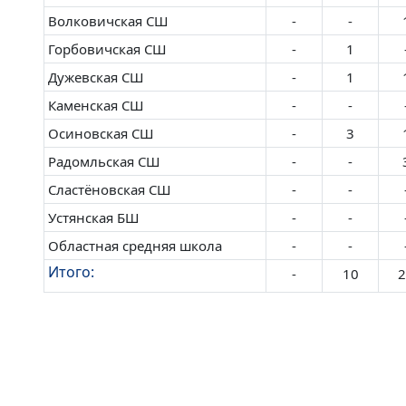
Волковичская СШ
-
-
Горбовичская СШ
-
1
Дужевская СШ
-
1
Каменская СШ
-
-
Осиновская СШ
-
3
Радомльская СШ
-
-
Сластёновская СШ
-
-
Устянская БШ
-
-
Областная средняя школа
-
-
Итого:
-
10
2