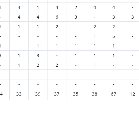
1
4
1
4
2
4
4
-
-
4
4
6
3
-
3
3
1
1
1
2
-
2
2
-
-
-
-
-
-
1
5
-
1
-
1
1
1
1
1
-
3
1
3
-
1
1
1
-
-
1
2
2
-
1
-
-
-
-
-
-
-
-
-
-
-
-
-
-
-
-
-
-
4
33
39
37
35
38
67
12