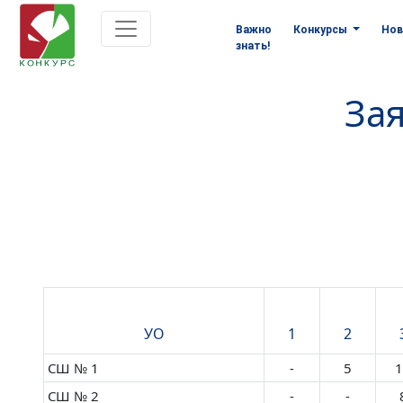
Важно
Конкурсы
Нов
знать!
Зая
УО
1
2
СШ № 1
-
5
1
СШ № 2
-
-