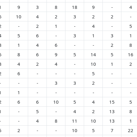
1
9
3
8
18
9
-
4
6
10
4
2
3
2
2
-
2
-
2
1
-
4
-
5
4
5
6
-
3
1
3
1
3
1
4
6
-
-
2
8
6
8
6
9
5
14
5
16
3
4
2
4
-
10
1
2
2
6
-
-
-
5
-
-
-
-
-
3
3
2
-
-
1
1
-
-
-
-
-
-
2
6
6
10
5
4
15
5
1
-
5
-
4
2
13
8
-
-
4
8
11
10
13
1
5
2
-
-
10
5
7
22