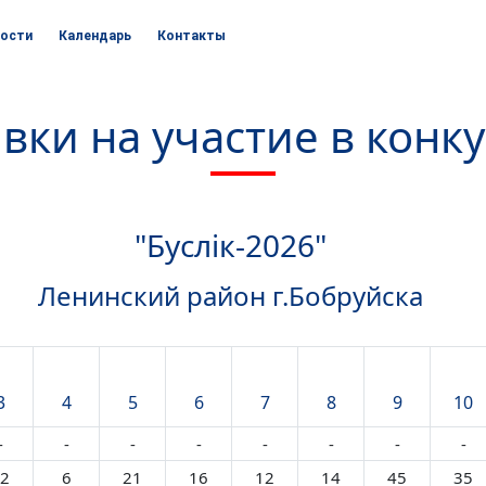
ости
Календарь
Контакты
вки на участие в конк
"Буслік-2026"
Ленинский район г.Бобруйска
3
4
5
6
7
8
9
10
-
-
-
-
-
-
-
-
2
6
21
16
12
14
45
35