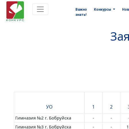
Важно
Конкурсы
Нов
знать!
Зая
УО
1
2
Гимназия №2 г. Бобруйска
-
-
Гимназия №3 г. Бобруйска
-
-
1