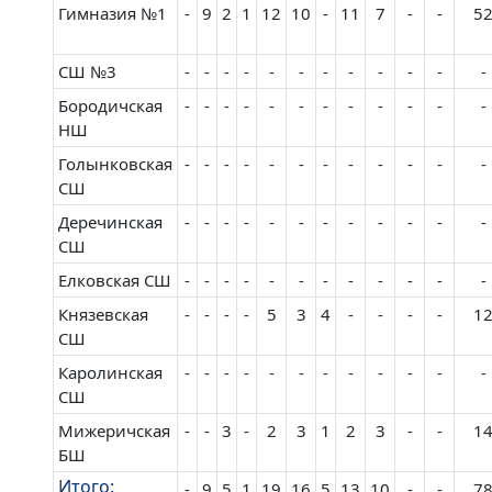
Гимназия №1
-
9
2
1
12
10
-
11
7
-
-
5
СШ №3
-
-
-
-
-
-
-
-
-
-
-
-
Бородичская
-
-
-
-
-
-
-
-
-
-
-
-
НШ
Голынковская
-
-
-
-
-
-
-
-
-
-
-
-
СШ
Деречинская
-
-
-
-
-
-
-
-
-
-
-
-
СШ
Елковская СШ
-
-
-
-
-
-
-
-
-
-
-
-
Князевская
-
-
-
-
5
3
4
-
-
-
-
1
СШ
Каролинская
-
-
-
-
-
-
-
-
-
-
-
-
СШ
Мижеричская
-
-
3
-
2
3
1
2
3
-
-
1
БШ
Итого:
-
9
5
1
19
16
5
13
10
-
-
7