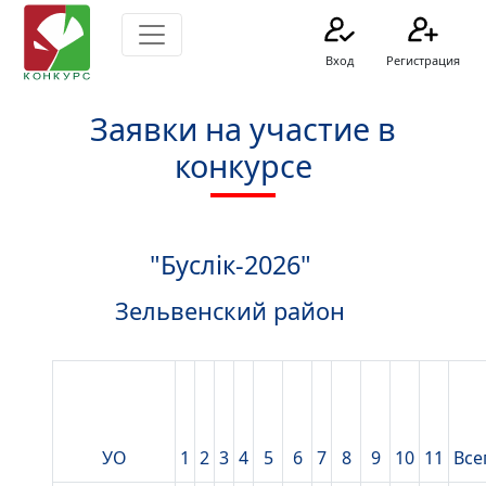
Вход
Регистрация
Заявки на участие в
конкурсе
"Буслік-2026"
Зельвенский район
УО
1
2
3
4
5
6
7
8
9
10
11
Все