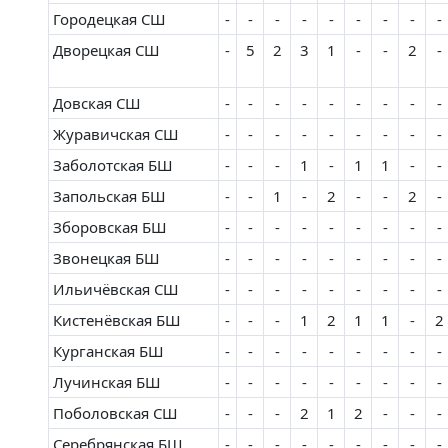
Городецкая СШ
-
-
-
-
-
-
-
-
-
Дворецкая СШ
-
5
2
3
1
-
-
2
-
Довская СШ
-
-
-
-
-
-
-
-
-
Журавичская СШ
-
-
-
-
-
-
-
-
-
Заболотская БШ
-
-
-
1
-
1
1
-
-
Запольская БШ
-
-
1
-
2
-
-
2
-
Зборовская БШ
-
-
-
-
-
-
-
-
-
Звонецкая БШ
-
-
-
-
-
-
-
-
-
Ильичёвская СШ
-
-
-
-
-
-
-
-
-
Кистенёвская БШ
-
-
-
1
2
1
1
-
2
Курганская БШ
-
-
-
-
-
-
-
-
-
Лучинская БШ
-
-
-
-
-
-
-
-
-
Поболовская СШ
-
-
-
2
1
2
-
-
-
Серебрянская БШ
-
-
-
-
-
-
-
-
-