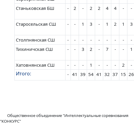
Станьковская БШ
-
2
-
2
2
4
4
-
-
Старосельская СШ
-
-
1
3
-
1
2
1
3
Столпнянская CШ
-
-
-
-
-
-
-
-
-
Тихиничская СШ
-
-
3
2
-
7
-
-
1
Хатовнянская СШ
-
-
-
1
-
-
-
2
-
Итого:
-
41
39
54
41
32
37
15
26
Общественное объединение "Интеллектуальные соревнования
"КОНКУРС"