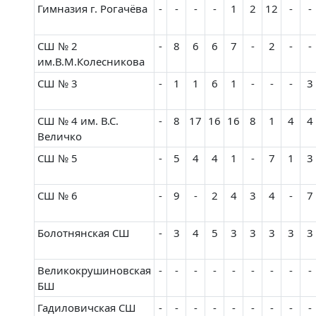
Гимназия г. Рогачёва
-
-
-
-
1
2
12
-
-
СШ № 2
-
8
6
6
7
-
2
-
-
им.В.М.Колесникова
СШ № 3
-
1
1
6
1
-
-
-
3
СШ № 4 им. В.С.
-
8
17
16
16
8
1
4
4
Величко
СШ № 5
-
5
4
4
1
-
7
1
3
СШ № 6
-
9
-
2
4
3
4
-
7
Болотнянская СШ
-
3
4
5
3
3
3
3
3
Великокрушиновская
-
-
-
-
-
-
-
-
-
БШ
Гадиловичская СШ
-
-
-
-
-
-
-
-
-