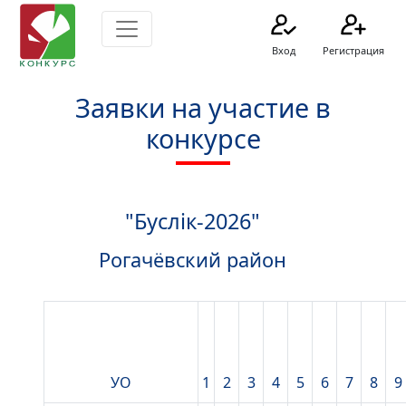
Вход
Регистрация
Заявки на участие в
конкурсе
"Буслік-2026"
Рогачёвский район
УО
1
2
3
4
5
6
7
8
9