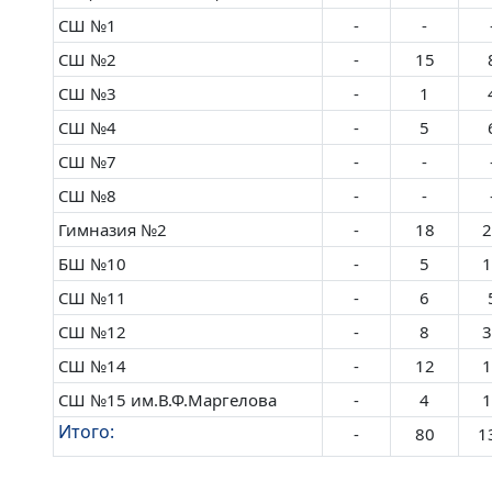
СШ №1
-
-
СШ №2
-
15
СШ №3
-
1
СШ №4
-
5
СШ №7
-
-
СШ №8
-
-
Гимназия №2
-
18
2
БШ №10
-
5
1
СШ №11
-
6
СШ №12
-
8
3
СШ №14
-
12
1
СШ №15 им.В.Ф.Маргелова
-
4
1
Итого:
-
80
1