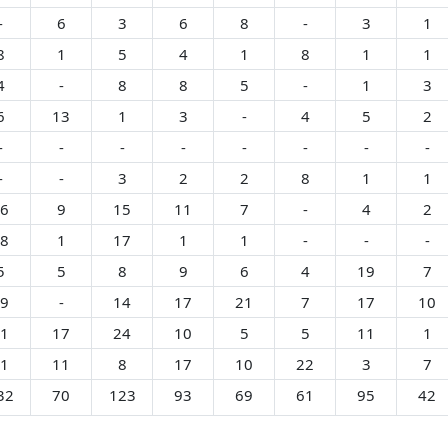
-
6
3
6
8
-
3
1
8
1
5
4
1
8
1
1
4
-
8
8
5
-
1
3
6
13
1
3
-
4
5
2
-
-
-
-
-
-
-
-
-
-
3
2
2
8
1
1
6
9
15
11
7
-
4
2
8
1
17
1
1
-
-
-
5
5
8
9
6
4
19
7
9
-
14
17
21
7
17
10
1
17
24
10
5
5
11
1
1
11
8
17
10
22
3
7
32
70
123
93
69
61
95
42