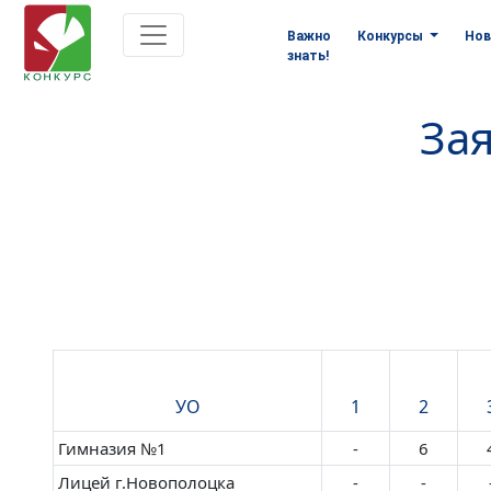
Важно
Конкурсы
Нов
знать!
Зая
УО
1
2
Гимназия №1
-
6
Лицей г.Новополоцка
-
-