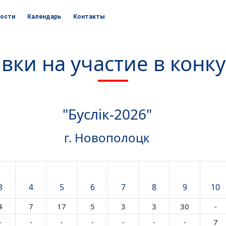
ости
Календарь
Контакты
вки на участие в конк
"Буслік-2026"
г. Новополоцк
3
4
5
6
7
8
9
10
4
7
17
5
3
3
30
-
-
-
-
-
-
-
-
7