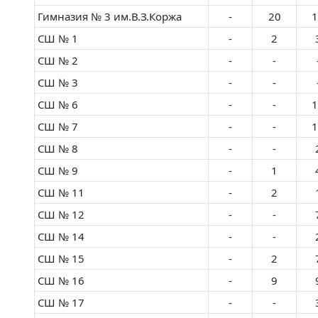
Гимназия № 3 им.В.З.Коржа
-
20
1
СШ № 1
-
2
СШ № 2
-
-
СШ № 3
-
-
СШ № 6
-
-
1
СШ № 7
-
-
1
СШ № 8
-
-
СШ № 9
-
1
СШ № 11
-
2
СШ № 12
-
-
СШ № 14
-
-
СШ № 15
-
2
СШ № 16
-
9
СШ № 17
-
-