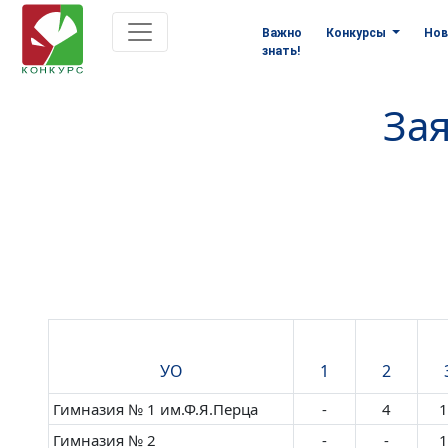
Важно
Конкурсы
Нов
знать!
Зая
УО
1
2
Гимназия № 1 им.Ф.Я.Перца
-
4
1
Гимназия № 2
-
-
1