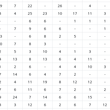
9
7
22
-
26
-
4
-
3
4
25
23
10
17
11
3
-
-
6
6
-
1
1
1
-
7
9
6
6
-
-
1
3
-
6
8
2
5
-
-
0
7
8
3
-
-
-
-
2
5
3
10
4
1
3
-
4
13
8
13
6
4
11
-
1
2
6
-
4
4
10
3
7
14
6
4
7
2
-
-
2
4
11
19
8
12
12
-
7
6
11
6
7
2
1
2
9
24
7
14
6
6
15
-
3
3
12
6
2
6
7
12