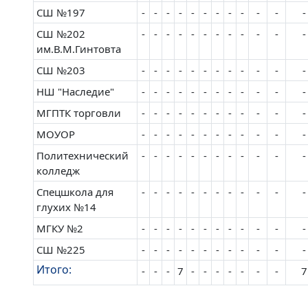
СШ №197
-
-
-
-
-
-
-
-
-
-
-
-
СШ №202
-
-
-
-
-
-
-
-
-
-
-
-
им.В.М.Гинтовта
СШ №203
-
-
-
-
-
-
-
-
-
-
-
-
НШ "Наследие"
-
-
-
-
-
-
-
-
-
-
-
-
МГПТК торговли
-
-
-
-
-
-
-
-
-
-
-
-
МОУОР
-
-
-
-
-
-
-
-
-
-
-
-
Политехнический
-
-
-
-
-
-
-
-
-
-
-
-
колледж
Спецшкола для
-
-
-
-
-
-
-
-
-
-
-
-
глухих №14
МГКУ №2
-
-
-
-
-
-
-
-
-
-
-
-
СШ №225
-
-
-
-
-
-
-
-
-
-
-
-
Итого:
-
-
-
7
-
-
-
-
-
-
-
7