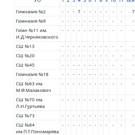
УО
1
2
3
4
5
6
7
8
9
10
11
Все
Гимназия №2
-
-
-
7
-
-
-
-
-
-
-
7
Гимназия №9
-
-
-
-
-
-
-
-
-
-
-
-
Гимн №11 им.
-
-
-
-
-
-
-
-
-
-
-
-
И.Д.Черняховского
СШ №13
-
-
-
-
-
-
-
-
-
-
-
-
СШ №20
-
-
-
-
-
-
-
-
-
-
-
-
СШ №45
-
-
-
-
-
-
-
-
-
-
-
-
Гимназия №18
-
-
-
-
-
-
-
-
-
-
-
-
СШ №63 им.
-
-
-
-
-
-
-
-
-
-
-
-
М.Ф.Малакович
СШ №70 им.
-
-
-
-
-
-
-
-
-
-
-
-
Л.Н.Гуртьева
СШ №73
-
-
-
-
-
-
-
-
-
-
-
-
СШ №84
-
-
-
-
-
-
-
-
-
-
-
-
им.П.Т.Пономарёва