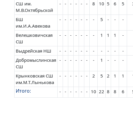
СШ им.
-
-
-
-
-
-
8
10
5
6
5
М.В.Октябрьской
БШ
-
-
-
-
-
-
-
5
-
-
-
им.И.А.Авекова
Велешковичская
-
-
-
-
-
-
-
1
1
1
-
СШ
Выдрейская НШ
-
-
-
-
-
-
-
-
-
-
-
Добромыслинская
-
-
-
-
-
-
-
1
-
-
-
СШ
Крынковская СШ
-
-
-
-
-
-
2
5
2
1
1
им.М.Т.Лынькова
Итого:
-
-
-
-
-
-
10
22
8
8
6