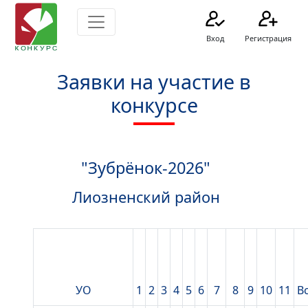
Вход
Регистрация
Заявки на участие в
конкурсе
"Зубрёнок-2026"
Лиозненский район
УО
1
2
3
4
5
6
7
8
9
10
11
В