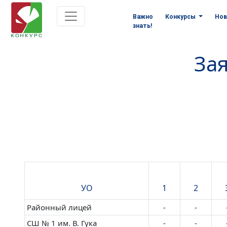
Важно
Конкурсы
Нов
знать!
Зая
УО
1
2
Районный лицей
-
-
СШ № 1 им. В. Гука
-
-