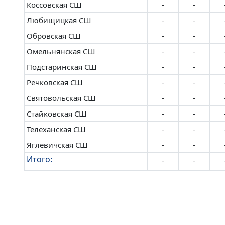
Коссовская СШ
-
-
Любищицкая СШ
-
-
Обровская СШ
-
-
Омельнянская СШ
-
-
Подстаринская СШ
-
-
Речковская СШ
-
-
Святовольская СШ
-
-
Стайковская СШ
-
-
Телеханская СШ
-
-
Яглевичская СШ
-
-
Итого:
-
-