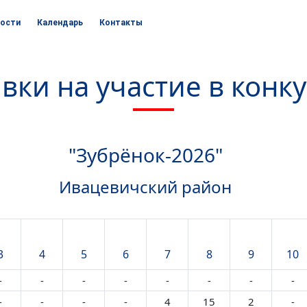
ости
Календарь
Контакты
вки на участие в конк
"Зубрёнок-2026"
Ивацевичский район
3
4
5
6
7
8
9
10
-
-
-
-
-
-
-
-
-
-
-
-
4
15
2
-