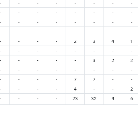
-
-
-
-
-
-
-
-
-
-
-
-
-
-
-
-
-
-
-
-
-
-
-
-
-
-
-
-
-
-
-
-
-
-
-
-
2
3
4
1
-
-
-
-
-
-
-
-
-
-
-
-
-
3
2
2
-
-
-
-
-
-
-
-
-
-
-
-
7
7
-
-
-
-
-
-
4
-
-
2
-
-
-
-
23
32
9
6