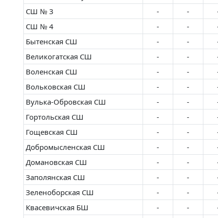
СШ № 3
-
-
СШ № 4
-
-
Бытенская СШ
-
-
Великогатская СШ
-
-
Воленская СШ
-
-
Вольковская СШ
-
-
Вулька-Обровская СШ
-
-
Гортольская СШ
-
-
Гощевская СШ
-
-
Добромысленская СШ
-
-
Домановская СШ
-
-
Заполянская СШ
-
-
Зеленоборская СШ
-
-
Квасевичская БШ
-
-