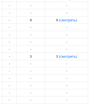
-
-
-
-
-
-
-
9
9
(смотреть)
-
-
-
-
-
-
-
-
-
-
-
-
-
3
3
(смотреть)
-
-
-
-
-
-
-
-
-
-
-
-
-
-
-
-
-
-