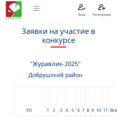
Вход
Регистрация
Заявки на участие в
конкурсе
"Журавлик-2025"
Добрушский район
УО
1
2
3
4
5
6
7
8
9
10
11
Вс