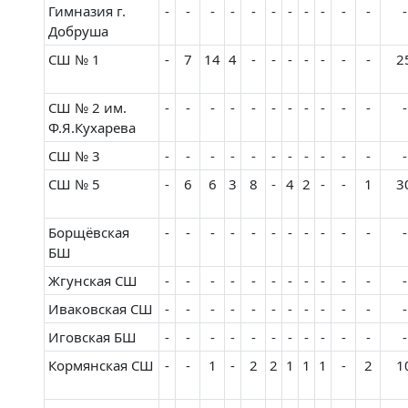
Гимназия г.
-
-
-
-
-
-
-
-
-
-
-
-
Добруша
СШ № 1
-
7
14
4
-
-
-
-
-
-
-
2
СШ № 2 им.
-
-
-
-
-
-
-
-
-
-
-
-
Ф.Я.Кухарева
СШ № 3
-
-
-
-
-
-
-
-
-
-
-
-
СШ № 5
-
6
6
3
8
-
4
2
-
-
1
3
Борщёвская
-
-
-
-
-
-
-
-
-
-
-
-
БШ
Жгунская СШ
-
-
-
-
-
-
-
-
-
-
-
-
Иваковская СШ
-
-
-
-
-
-
-
-
-
-
-
-
Иговская БШ
-
-
-
-
-
-
-
-
-
-
-
-
Кормянская СШ
-
-
1
-
2
2
1
1
1
-
2
1