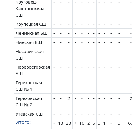
Круговец-
-
-
-
-
-
-
-
-
-
-
-
-
Калининская
СШ
Крупецкая СШ
-
-
-
-
-
-
-
-
-
-
-
-
Ленинская БШ
-
-
-
-
-
-
-
-
-
-
-
-
Нивская БШ
-
-
-
-
-
-
-
-
-
-
-
-
Носовичская
-
-
-
-
-
-
-
-
-
-
-
-
СШ
Переростовская
-
-
-
-
-
-
-
-
-
-
-
-
БШ
Тереховская
-
-
-
-
-
-
-
-
-
-
-
-
СШ № 1
Тереховская
-
-
2
-
-
-
-
-
-
-
-
СШ № 2
Утевская СШ
-
-
-
-
-
-
-
-
-
-
-
-
Итого:
-
13
23
7
10
2
5
3
1
-
3
6