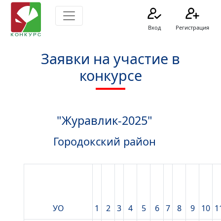
Вход
Регистрация
Заявки на участие в
конкурсе
"Журавлик-2025"
Городокский район
УО
1
2
3
4
5
6
7
8
9
10
1