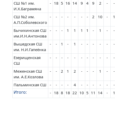
СШ №1 им.
-
18
5
16
14
9
4
9
2
-
-
И.Х.Баграмяна
СШ №2 им.
-
-
-
-
-
-
-
2
10
-
А.П.Соболевского
Бычихинская СШ
-
-
-
1
1
1
1
-
1
-
-
им.И.Н.Антонова
Вышедская СШ
-
-
1
-
1
-
-
-
-
-
-
им. Н.И.Гапеёнка
Езерищенская
-
-
-
-
-
-
-
-
-
-
-
СШ
Меженская СШ
-
-
2
1
2
-
-
-
1
-
-
им. А.Е.Козлова
Пальминская СШ
-
-
-
-
4
-
-
-
-
-
-
Итого:
-
18
8
18
22
10
5
11
14
-