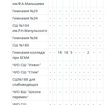
им.Ф.А.Малышева
Гимназия №29
-
-
-
-
-
-
-
-
-
-
-
Гимназия №34
-
-
-
-
-
-
-
-
-
-
-
СШ №104
-
-
-
-
-
-
-
-
-
-
-
им.Р.Н.Мачульского
Гимназия №36
-
-
-
-
-
-
-
-
-
-
-
СШ №180
-
-
-
-
-
-
-
-
-
-
-
Гимназия-колледж
-
-
18
18
5
-
-
-
2
-
-
при БГАМ
ЧУО СШ "Ихвис"
-
-
-
-
-
-
-
-
-
-
-
ЧУО СШ "Стим"
-
-
-
-
-
-
-
-
-
-
-
СШ№188 для
-
-
-
-
-
-
-
-
-
-
-
слабовидящих
ЧУО БШ "Школа
-
-
-
-
-
-
-
-
-
-
-
перемен"
ЧУО СШ
-
-
-
-
-
-
-
-
-
-
-