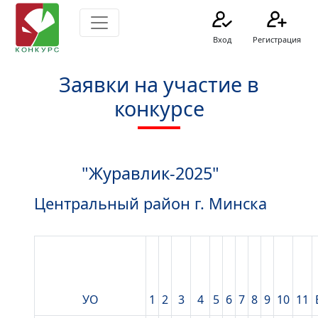
Вход
Регистрация
Заявки на участие в
конкурсе
"Журавлик-2025"
Центральный район г. Минска
УО
1
2
3
4
5
6
7
8
9
10
11