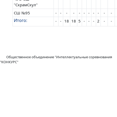
"СкрамСкул"
СШ №95
-
-
-
-
-
-
-
-
-
-
-
Итого:
-
-
18
18
5
-
-
-
2
-
-
Общественное объединение "Интеллектуальные соревнования
"КОНКУРС"