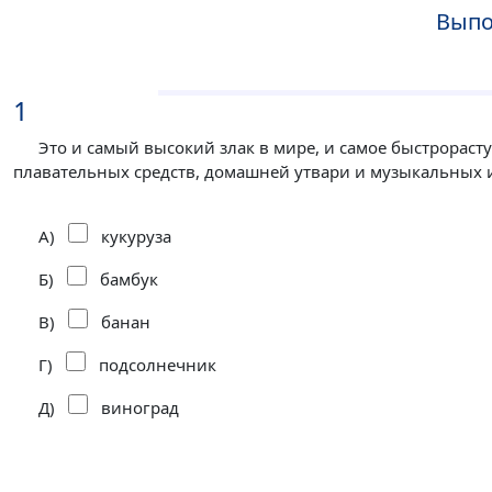
Выпо
1
Это и самый высокий злак в мире, и самое быстрорасту
плавательных средств, домашней утвари и музыкальных 
А)
кукуруза
Б)
бамбук
В)
банан
Г)
подсолнечник
Д)
виноград