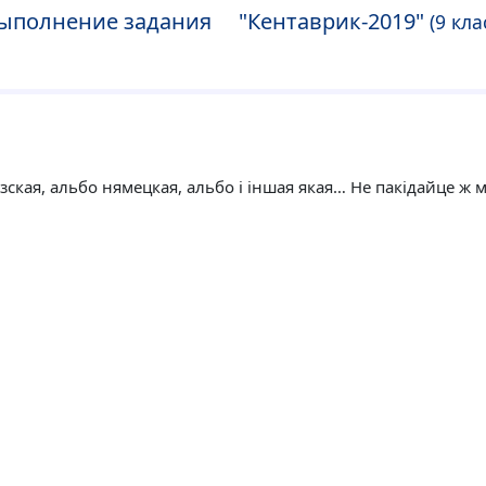
ыполнение задания "Кентаврик-2019"
(9 кла
узская, альбо нямецкая, альбо і іншая якая… Не пакідайце ж 