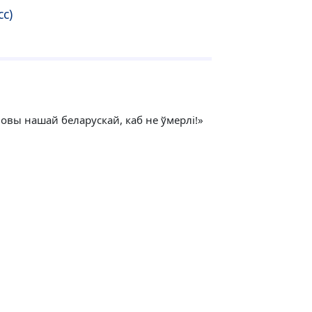
сс)
мовы нашай беларускай, каб не ўмерлі!»