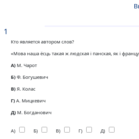
В
1
Кто является автором слов?
«Мова наша ёсць такая ж людская і панская, як і франц
A)
М. Чарот
Б)
Ф. Богушевич
В)
Я. Колас
Г)
А. Мицкевич
Д)
М. Богданович
А)
Б)
В)
Г)
Д)