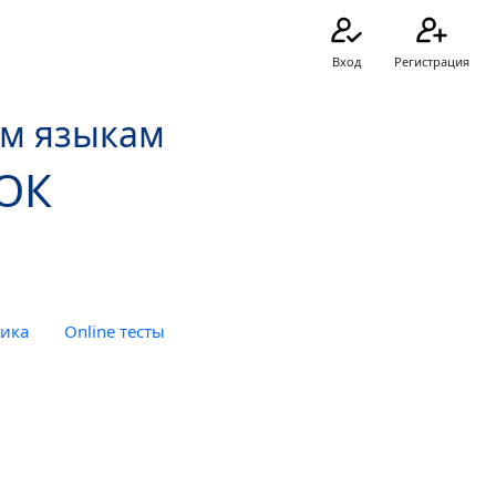
Вход
Регистрация
ым языкам
ОК
тика
Online тесты