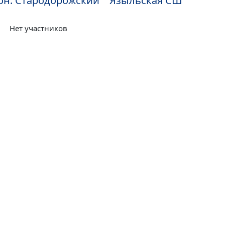
он: Стародорожский Языльская СШ
Нет участников