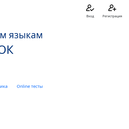
Вход
Регистрация
ым языкам
ОК
тика
Online тесты